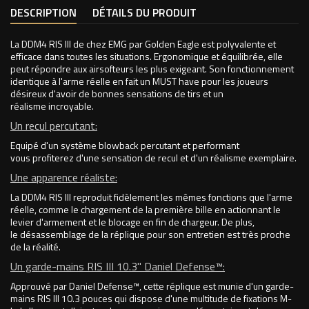
DESCRIPTION
DÉTAILS DU PRODUIT
La DDM4 RIS III de chez EMG par Golden Eagle est polyvalente et
efficace dans toutes les situations. Ergonomique et équilibrée, elle
peut répondre aux airsofteurs les plus exigeant. Son fonctionnement
identique à l'arme réelle en fait un MUST have pour les joueurs
désireux d'avoir de bonnes sensations de tirs et un
réalisme incroyable.
Un recul percutant:
Equipé d'un système blowback percutant et performant
vous profiterez d'une sensation de recul et d'un réalisme exemplaire.
Une apparence réaliste:
La DDM4 RIS III reproduit fidèlement les mêmes fonctions que l'arme
réelle, comme le chargement de la première bille en actionnant le
levier d'armement et le blocage en fin de chargeur. De plus,
le désassemblage de la réplique pour son entretien est très proche
de la réalité.
Un garde-mains RIS III 10.3" Daniel Defense™:
Approuvé par Daniel Defense™, cette réplique est munie d'un garde-
mains RIS III 10.3 pouces qui dispose d'une multitude de fixations M-