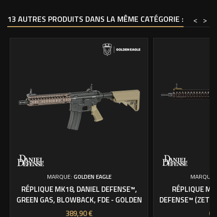
13 AUTRES PRODUITS DANS LA MÊME CATÉGORIE :
<
>
MARQUE:
GOLDEN EAGLE
MARQUE:
RÉPLIQUE MK18, DANIEL DEFENSE™,
RÉPLIQUE MK1
GREEN GAS, BLOWBACK, FDE - GOLDEN
DEFENSE™ (ZET S
EAGLE
TOKY
Prix
Pri
389,90 €
66