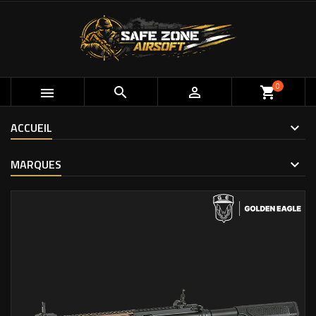
0



shopping_cart
ACCUEIL
MARQUES