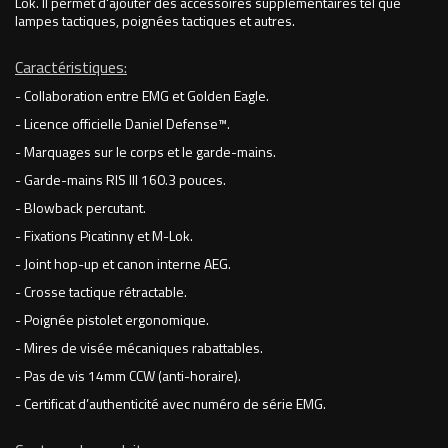
Lok. Il permet d'ajouter des accessoires supplémentaires tel que
lampes tactiques, poignées tactiques et autres.
Caractéristiques:
- Collaboration entre EMG et Golden Eagle.
- Licence officielle Daniel Defense™.
- Marquages sur le corps et le garde-mains.
- Garde-mains RIS III 160.3 pouces.
- Blowback percutant.
- Fixations Picatinny et M-Lok.
- Joint hop-up et canon interne AEG.
- Crosse tactique rétractable.
- Poignée pistolet ergonomique.
- Mires de visée mécaniques rabattables.
- Pas de vis 14mm CCW (anti-horaire).
- Certificat d’authenticité avec numéro de série EMG.