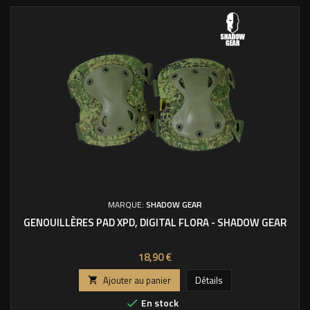
MARQUE:
SHADOW GEAR
GENOUILLÈRES PAD XPD, DIGITAL FLORA - SHADOW GEAR
Prix
18,90 €
Ajouter au panier
Détails

En stock
