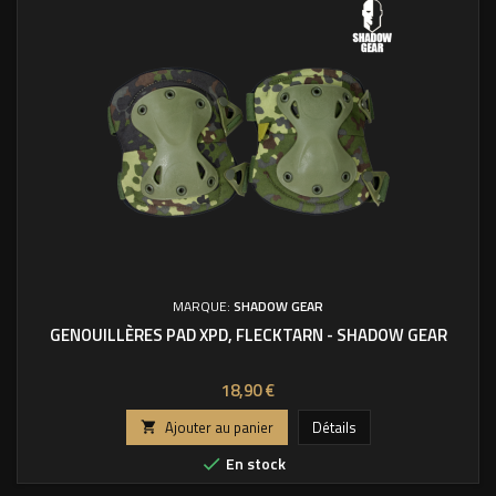
MARQUE:
SHADOW GEAR
GENOUILLÈRES PAD XPD, FLECKTARN - SHADOW GEAR
Prix
18,90 €
Ajouter au panier
Détails

En stock
