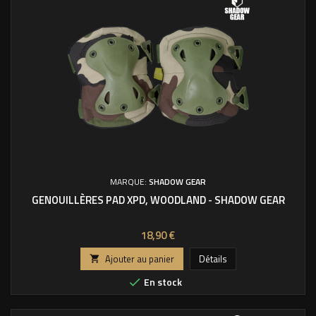
MARQUE:
SHADOW GEAR
GENOUILLÈRES PAD XPD, WOODLAND - SHADOW GEAR
Prix
18,90 €
Ajouter au panier
Détails

En stock
