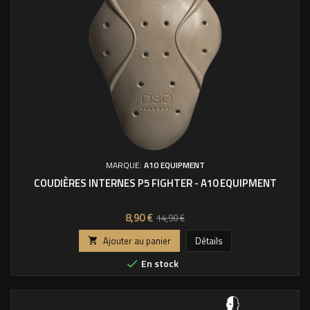
MARQUE:
A10 EQUIPMENT
COUDIÈRES INTERNES P5 FIGHTER - A10 EQUIPMENT
Prix
Prix
8,90 €
14,90 €
de
Ajouter au panier
Détails

base
En stock
