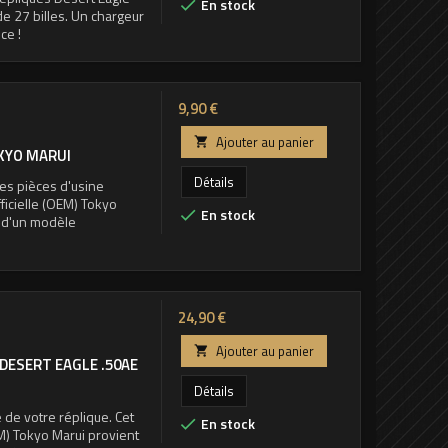
En stock

e 27 billes. Un chargeur
ce !
Prix
9,90 €
Ajouter au panier

OKYO MARUI
Détails
es pièces d'usine
ficielle (OEM) Tokyo
En stock

 d'un modèle
Prix
24,90 €
Ajouter au panier

DESERT EAGLE .50AE
Détails
e de votre réplique. Cet
En stock

M) Tokyo Marui provient