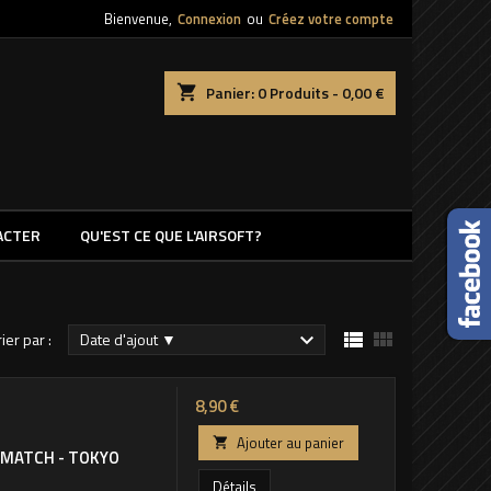
Bienvenue,
Connexion
ou
Créez votre compte
shopping_cart
Panier:
0
Produits - 0,00 €
ACTER
QU'EST CE QUE L'AIRSOFT?


rier par :
Date d'ajout ▼

Prix
8,90 €
Ajouter au panier

D MATCH - TOKYO
Détails