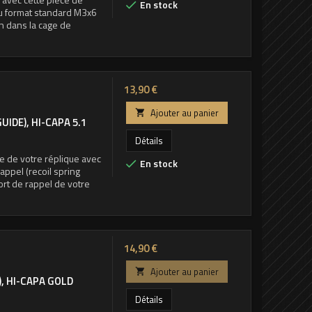
En stock

n au format standard M3x6
n dans la cage de
Prix
13,90 €
Ajouter au panier

IDE), HI-CAPA 5.1
Détails
ue de votre réplique avec
En stock

rappel (recoil spring
sort de rappel de votre
Prix
14,90 €
Ajouter au panier

, HI-CAPA GOLD
Détails