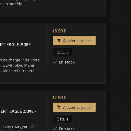
 d'un modèle
Prix
16,90 €
Ajouter au panier

RT EAGLE .50AE -
Détails
in de chargeur de votre
En stock

le (OEM) Tokyo Marui
 modèle entièrement
Prix
12,90 €
Ajouter au panier

ERT EAGLE .50AE -
Détails
 de vos chargeurs. Cet
En stock
