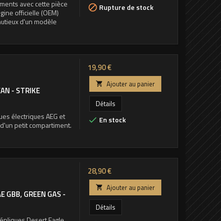
ements avec cette pièce
Rupture de stock

gine officielle (OEM)
utieux d'un modèle
Prix
19,90 €
Ajouter au panier

EAN - STRIKE
Détails
ues électriques AEG et
En stock

'un petit compartiment.
Prix
28,90 €
Ajouter au panier

E GBB, GREEN GAS -
Détails
répliques Desert Eagle