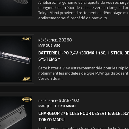
Améliorez l'ergonomie et la rapidité de vos recharg
d'origine. Cet arrêtoir de culasse version longue d'ori
Tokyo Marui provient directement du démontage min
entièrement neuf (procédé de part-out).
20268
RÉFÉRENCE:
MARQUE:
ASG
BATTERIE LI-PO 7,4V 1300MAH 15C, 1 STICK, D
SYSTEMS™
Cette batterie 7,4v est recommandée pour les répliq
notamment les modèles de type PDW qui disposent d
Version dean.
50AE-102
RÉFÉRENCE:
MARQUE:
TOKYO MARUI
CHARGEUR 27 BILLES POUR DESERT EAGLE .50A
TOKYO MARUI
Ce chargeur alimenté en Green Gas est destiné aux 