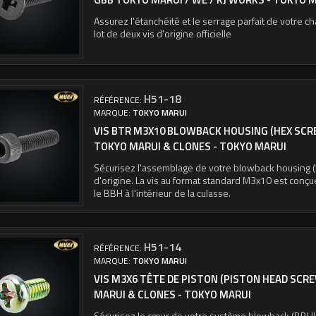
Assurez l'étanchéité et le serrage parfait de votre
lot de deux vis d'origine officielle
H51-18
RÉFÉRENCE:
MARQUE:
TOKYO MARUI
VIS BTR M3X10 BLOWBACK HOUSING (HEX SCR
TOKYO MARUI & CLONES - TOKYO MARUI
Sécurisez l'assemblage de votre blowback housing (
d'origine. La vis au format standard M3x10 est conçu
le BBH à l'intérieur de la culasse.
H51-14
RÉFÉRENCE:
MARQUE:
TOKYO MARUI
VIS M3X6 TÊTE DE PISTON (PISTON HEAD SCR
MARUI & CLONES - TOKYO MARUI
Sécurisez le cœur de votre système blowback (BBH) 