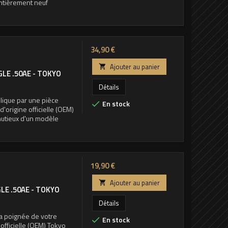
ntièrement neuf
Prix
34,90 €
Ajouter au panier

LE .50AE - TOKYO
Détails
plique par une pièce
En stock

d'origine officielle (OEM)
utieux d'un modèle
Prix
19,90 €
Ajouter au panier

LE .50AE - TOKYO
Détails
la poignée de votre
En stock

officielle (OEM) Tokyo