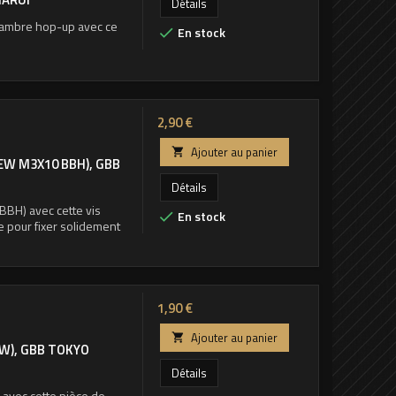
Détails
 chambre hop-up avec ce
En stock

Prix
2,90 €
Ajouter au panier

EW M3X10 BBH), GBB
Détails
BBH) avec cette vis
En stock

e pour fixer solidement
Prix
1,90 €
Ajouter au panier

EW), GBB TOKYO
Détails
avec cette pièce de