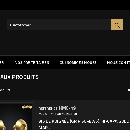

ER
NOS PARTENAIRES
QUI SOMMES NOUS?
NOUS CONT
AUX PRODUITS
roduits.
T
HMC-19
RÉFÉRENCE:
MARQUE:
TOKYO MARUI
VIS DE POIGNÉE (GRIP SCREWS), HI-CAPA GOL
MARUI