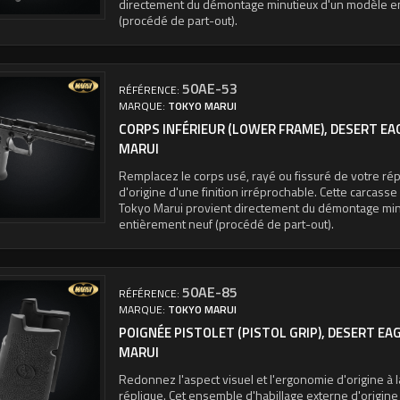
directement du démontage minutieux d'un modèle e
(procédé de part-out).
50AE-53
RÉFÉRENCE:
MARQUE:
TOKYO MARUI
CORPS INFÉRIEUR (LOWER FRAME), DESERT EAG
MARUI
Remplacez le corps usé, rayé ou fissuré de votre ré
d'origine d'une finition irréprochable. Cette carcasse 
Tokyo Marui provient directement du démontage min
entièrement neuf (procédé de part-out).
50AE-85
RÉFÉRENCE:
MARQUE:
TOKYO MARUI
POIGNÉE PISTOLET (PISTOL GRIP), DESERT EAG
MARUI
Redonnez l'aspect visuel et l'ergonomie d'origine à 
réplique. Cet ensemble d'habillage externe d'origine 