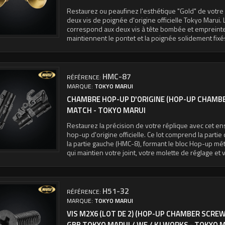
Restaurez ou peaufinez l'esthétique "Gold" de votre 
deux vis de poignée d'origine officielle Tokyo Marui
correspond aux deux vis à tête bombée et empreinte
maintiennent le pontet et la poignée solidement fixé
HMC-87
RÉFÉRENCE:
MARQUE:
TOKYO MARUI
CHAMBRE HOP-UP D'ORIGINE (HOP-UP CHAMBER
MATCH - TOKYO MARUI
Restaurez la précision de votre réplique avec cet 
hop-up d'origine officielle. Ce lot comprend la partie
la partie gauche (HMC-8), formant le bloc Hop-up mé
qui maintien votre joint, votre molette de réglage et 
H51-32
RÉFÉRENCE:
MARQUE:
TOKYO MARUI
VIS M2X6 (LOT DE 2) (HOP-UP CHAMBER SCREW
GBB TOKYO MARUI / WE / KJ WORKS - TOKYO 