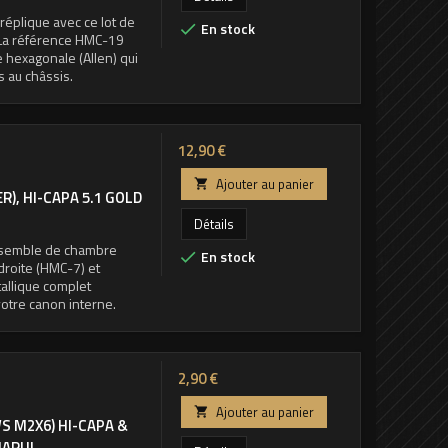
réplique avec ce lot de
En stock

. La référence HMC-19
 hexagonale (Allen) qui
s au châssis.
Prix
12,90 €
Ajouter au panier

), HI-CAPA 5.1 GOLD
Détails
ensemble de chambre
En stock

 droite (HMC-7) et
tallique complet
votre canon interne.
Prix
2,90 €
Ajouter au panier

S M2X6) HI-CAPA &
MARUI