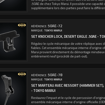
.50AE de chez Tokyo Marui. Il possède une capacité d
supplémentaire lors des parties peut faire la différen
50AE-72
RÉFÉRENCE:
MARQUE:
TOKYO MARUI
SET KNOCKER LOCK, DESERT EAGLE .50AE - T
Régulez le cycle mécanique de votre réplique avec d
fiables. Cet ensemble mécanique interne d'origine of
Marui provient directement du démontage minutieux
entièrement neuf (procédé de part-out).
50AE-78
RÉFÉRENCE:
MARQUE:
TOKYO MARUI
SET MARTEAU AVEC RESSORT (HAMMER SET), 
- TOKYO MARUI
Restaurez l'impact et le cycle de percussion d'origin
ensemble mécanique interne d'origine officielle (OE