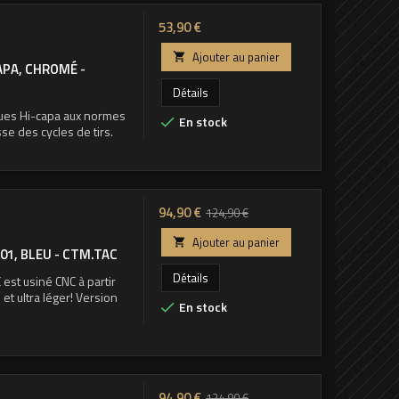
Prix
53,90 €
Ajouter au panier

PA, CHROMÉ -
Détails
ques Hi-capa aux normes
En stock

sse des cycles de tirs.
Prix
Prix
94,90 €
124,90 €
de
Ajouter au panier

1, BLEU - CTM.TAC
base
Détails
st usiné CNC à partir
et ultra léger! Version
En stock

Prix
Prix
94,90 €
124,90 €