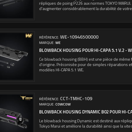
répliques de poing P226 aux normes TOKYO MARUI. 
d'augmenter considérablement la durabilité de votre
WE-10946500000
RÉFÉRENCE:
MARQUE:
WE
BLOWBACK HOUSING POUR HI-CAPA 5.1 V.2 - 
Ce blowback housing (BBH) est une pièce de même f
d'origine. Préconisée pour de simples réparations e
modèles HI-CAPA 5.1 WE.
CCT-TMHC-109
RÉFÉRENCE:
MARQUE:
COWCOW
BLOWBACK HOUSING DYNAMIC B02 POUR HI-
Le blowback housing Dynamic est destiné aux répli
Tokyo Marui et améliore la durabilité ainsi que la vite