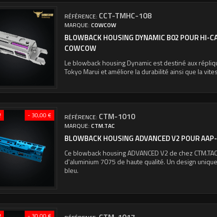
CCT-TMHC-108
RÉFÉRENCE:
MARQUE:
COWCOW
BLOWBACK HOUSING DYNAMIC B02 POUR HI-CA
COWCOW
Le blowback housing Dynamic est destiné aux répli
Tokyo Marui et améliore la durabilité ainsi que la vite
!
- 30,00 €
CTM-1010
RÉFÉRENCE:
MARQUE:
CTM.TAC
BLOWBACK HOUSING ADVANCED V2 POUR AAP-0
Ce blowback housing ADVANCED V2 de chez CTM.TAC e
d'aluminium 7075 de haute qualité. Un design unique 
bleu.
!
- 30,00 €