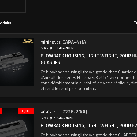
roduits.
T
CAPA-41(A)
RÉFÉRENCE:
MARQUE:
GUARDER
BLOWBACK HOUSING, LIGHT WEIGHT, POUR HI-C
GUARDER
Ce blowback housing light weight de chez Guarder es
d'airsoft des séries Hi-capa 4.3 et 5.1 aux normes 
considérablement la durabilité de votre réplique, d
et rend le recul plus percutant.
!
- 6,00 €
P226-20(A)
RÉFÉRENCE:
MARQUE:
GUARDER
BLOWBACK HOUSING, LIGHT WEIGHT, POUR P2
Ce blowback housing light weight de chez GUARDER 