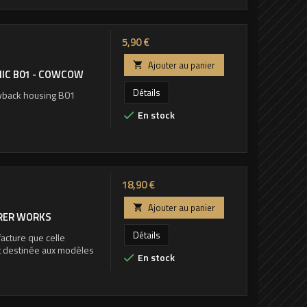
Prix
5,90 €
Ajouter au panier

IC B01 - COWCOW
Détails
owback housing B01
En stock

Prix
18,90 €
Ajouter au panier

ORER WORKS
Détails
acture que celle
et destinée aux modèles
En stock
