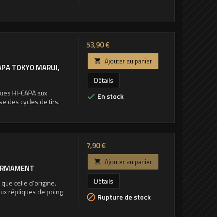
Prix
53,90 €
Ajouter au panier

APA TOKYO MARUI,
Détails
ques HI-CAPA aux
En stock

se des cycles de tirs.
Prix
7,90 €
Ajouter au panier

 ARMAMENT
Détails
ue celle d'origine.
aux répliques de poing
Rupture de stock
