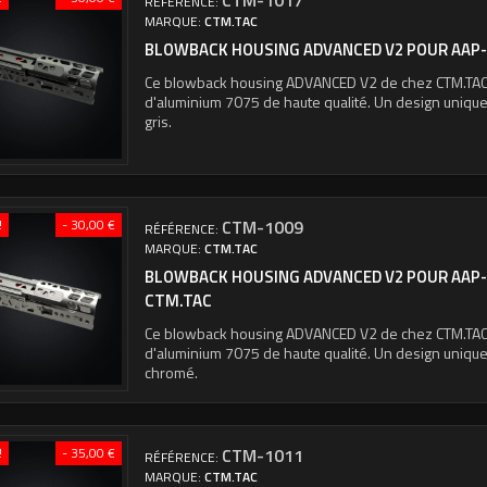
CTM-1017
RÉFÉRENCE:
MARQUE:
CTM.TAC
BLOWBACK HOUSING ADVANCED V2 POUR AAP-0
Ce blowback housing ADVANCED V2 de chez CTM.TAC e
d'aluminium 7075 de haute qualité. Un design unique 
gris.
!
- 30,00 €
CTM-1009
RÉFÉRENCE:
MARQUE:
CTM.TAC
BLOWBACK HOUSING ADVANCED V2 POUR AAP-
CTM.TAC
Ce blowback housing ADVANCED V2 de chez CTM.TAC e
d'aluminium 7075 de haute qualité. Un design unique 
chromé.
!
- 35,00 €
CTM-1011
RÉFÉRENCE:
MARQUE:
CTM.TAC