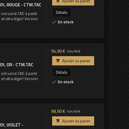
Ajouter au panier

1, ROUGE - CTM.TAC
base
Détails
st usiné CNC à partir
et ultra léger! Version
En stock

Prix
Prix
94,90 €
124,90 €
de
Ajouter au panier

1, OR - CTM.TAC
base
Détails
st usiné CNC à partir
et ultra léger! Version
En stock

Prix
Prix
89,90 €
124,90 €
de
Ajouter au panier

1, VIOLET -
base