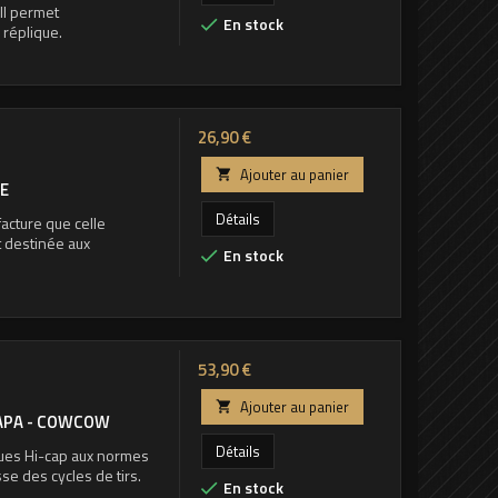
Il permet
En stock

 réplique.
Prix
26,90 €
Ajouter au panier

WE
Détails
acture que celle
t destinée aux
En stock

Prix
53,90 €
Ajouter au panier

CAPA - COWCOW
Détails
ques Hi-cap aux normes
sse des cycles de tirs.
En stock
