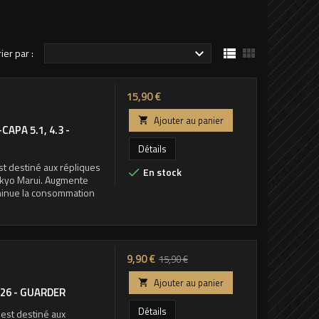


rier par :

Prix
15,90 €
Ajouter au panier

APA 5.1, 4.3 -
Détails
t destiné aux répliques
En stock

Tokyo Marui. Augmente
iminue la consommation
Prix
Prix
9,90 €
15,90 €
de
Ajouter au panier

26 - GUARDER
base
Détails
est destiné aux