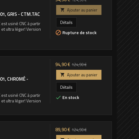
de
Ajouter au panier

1, GRIS - CTM.TAC
base
Détails
st usiné CNC à partir
et ultra léger! Version
Rupture de stock

Prix
Prix
94,90 €
124,90 €
de
Ajouter au panier

01, CHROMÉ -
base
Détails
st usiné CNC à partir
En stock

et ultra léger! Version
Prix
Prix
89,90 €
124,90 €
de