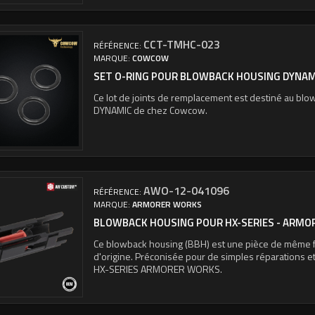
CCT-TMHC-023
RÉFÉRENCE:
MARQUE:
COWCOW
SET O-RING POUR BLOWBACK HOUSING DYNAM
Ce lot de joints de remplacement est destiné au bl
DYNAMIC de chez Cowcow.
AWO-12-041096
RÉFÉRENCE:
MARQUE:
ARMORER WORKS
BLOWBACK HOUSING POUR HX-SERIES - ARM
Ce blowback housing (BBH) est une pièce de même f
d'origine. Préconisée pour de simples réparations 
HX-SERIES ARMORER WORKS.