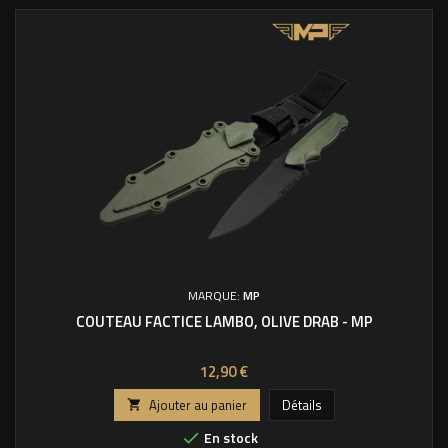
MARQUE:
MP
COUTEAU FACTICE LAMBO, OLIVE DRAB - MP
Prix
12,90 €
Ajouter au panier
Détails

En stock
