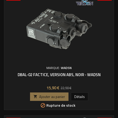
MARQUE:
WADSN
DBAL-02 FACTICE, VERSION ABS, NOIR - WADSN
Prix
Prix
15,90 €
22,90 €
de
Ajouter au panier
Détails

base
Rupture de stock
