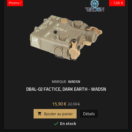
Promo !
- 7,00 €
MARQUE:
WADSN
DBAL-02 FACTICE, DARK EARTH - WADSN
Prix
Prix
15,90 €
22,90 €
de
Ajouter au panier
Détails

base
En stock
