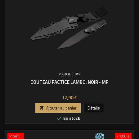
MARQUE:
MP
COUTEAU FACTICE LAMBO, NOIR - MP
Prix
12,90 €
Ajouter au panier
Détails

En stock

Promo !
- 7,00 €