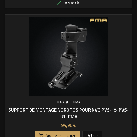
En stock

MARQUE:
FMA
SUPPORT DE MONTAGE NOROTOS POUR NVG PVS-15, PVS-
18 - FMA
Prix
94,90 €
Ajouter au panier
Détails
