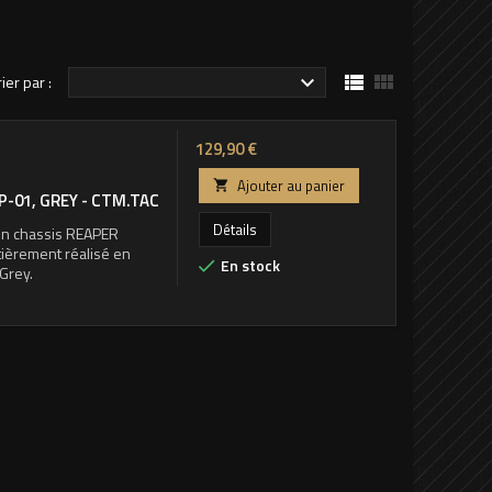


rier par :

Prix
129,90 €
Ajouter au panier

P-01, GREY - CTM.TAC
Détails
 un chassis REAPER
ièrement réalisé en
En stock

Grey.