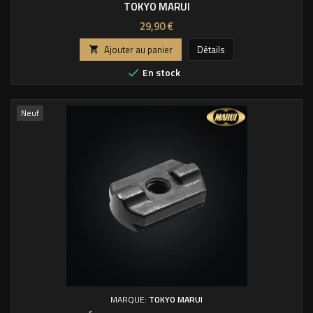
TOKYO MARUI
Prix
29,90 €
Ajouter au panier
Détails

En stock

Neuf
MARQUE:
TOKYO MARUI