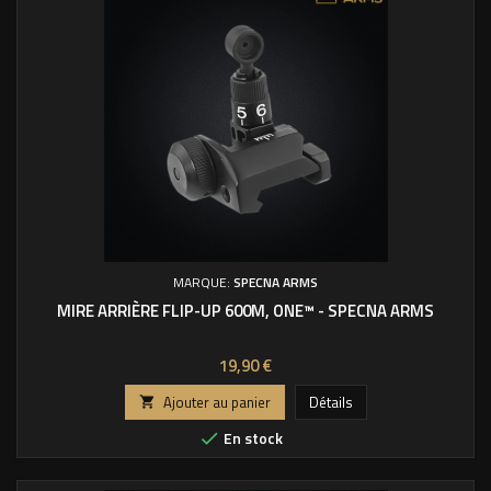
MARQUE:
SPECNA ARMS
MIRE ARRIÈRE FLIP-UP 600M, ONE™ - SPECNA ARMS
Prix
19,90 €
Ajouter au panier
Détails

En stock
