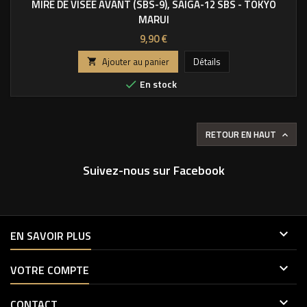
MIRE DE VISÉE AVANT (SBS-9), SAIGA-12 SBS - TOKYO
MARUI
Prix
9,90 €
Ajouter au panier
Détails

En stock

RETOUR EN HAUT

Suivez-nous sur Facebook

EN SAVOIR PLUS

VOTRE COMPTE

CONTACT