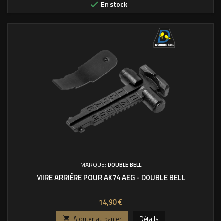
En stock

MARQUE:
DOUBLE BELL
MIRE ARRIÈRE POUR AK74 AEG - DOUBLE BELL
Prix
14,90 €
Ajouter au panier
Détails
