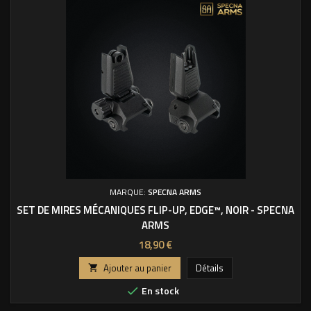
MARQUE:
SPECNA ARMS
SET DE MIRES MÉCANIQUES FLIP-UP, EDGE™, NOIR - SPECNA
ARMS
Prix
18,90 €
Ajouter au panier
Détails

En stock
