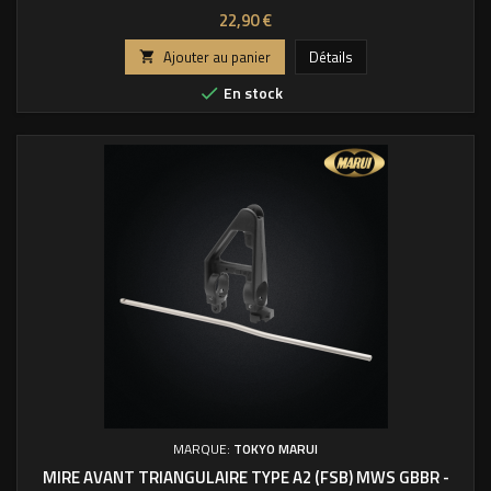
Prix
22,90 €
Ajouter au panier
Détails

En stock

MARQUE:
TOKYO MARUI
MIRE AVANT TRIANGULAIRE TYPE A2 (FSB) MWS GBBR -