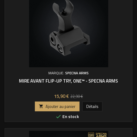
MARQUE:
SPECNA ARMS
MIRE AVANT FLIP-UP TRY, ONE™ - SPECNA ARMS
Prix
Prix
15,90 €
22,90 €
de
Ajouter au panier
Détails

base
En stock
