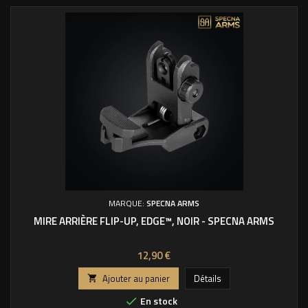
MARQUE:
SPECNA ARMS
MIRE ARRIÈRE FLIP-UP, EDGE™, NOIR - SPECNA ARMS
Prix
12,90 €
Ajouter au panier
Détails

En stock
