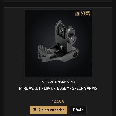
MARQUE:
SPECNA ARMS
MIRE AVANT FLIP-UP, EDGE™ - SPECNA ARMS
Prix
12,90 €
Ajouter au panier
Détails
