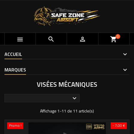
0



shopping_cart
ACCUEIL
MARQUES
VISÉES MÉCANIQUES

Affichage 1-11 de 11 article(s)
Promo !
- 7,00 €