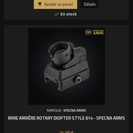
Ajouter au panier
Détails

En stock

MARQUE:
SPECNA ARMS
MIRE ARRIÈRE ROTARY DIOPTER STYLE 614 - SPECNA ARMS
Prix
24,90 €