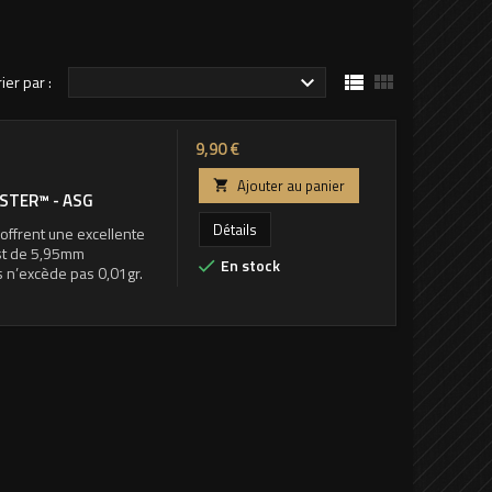


rier par :

Prix
9,90 €
Ajouter au panier

ASTER™ - ASG
Détails
offrent une excellente
est de 5,95mm
En stock

s n’excède pas 0,01gr.