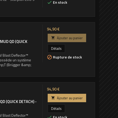
En stock

Prix
94,90 €
Ajouter au panier

 MUD QD (QUICK
Détails
V Blast Deflector™
Rupture de stock

l possède un système
amp;T (Brügger &amp;
Prix
94,90 €
Ajouter au panier

QD (QUICK DETACH) -
Détails
V Blast Deflector™
En stock
