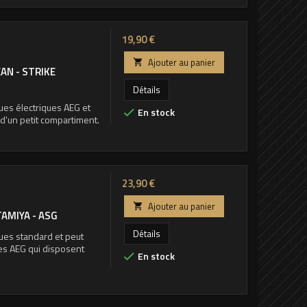
Prix
19,90 €
Ajouter au panier

EAN - STRIKE
Détails
ues électriques AEG et
En stock

'un petit compartiment.
Prix
23,90 €
Ajouter au panier

TAMIYA - ASG
Détails
ues standard et peut
ues AEG qui disposent
En stock
