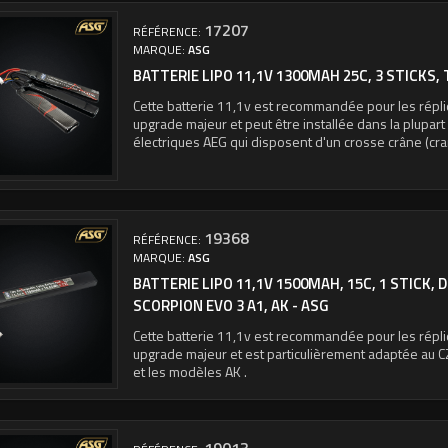
17207
RÉFÉRENCE:
MARQUE:
ASG
BATTERIE LIPO 11,1V 1300MAH 25C, 3 STICKS, 
Cette batterie 11,1v est recommandée pour les répli
upgrade majeur et peut être installée dans la plupar
électriques AEG qui disposent d'un crosse crâne (cra
19368
RÉFÉRENCE:
MARQUE:
ASG
BATTERIE LIPO 11,1V 1500MAH, 15C, 1 STICK,
SCORPION EVO 3 A1, AK - ASG
Cette batterie 11,1v est recommandée pour les répli
upgrade majeur et est particulièrement adaptée au 
et les modèles AK .
19013