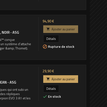
Prix
94,90 €
Ajouter au panier

 NOIR - ASG
Détails
-V™ conçue
e un système d'attache
Rupture de stock

gger &amp; Thomet).
Prix
29,90 €
Ajouter au panier

DEAN - ASG
Détails
ques qui ont subi un
t des répliques
En stock

orpion EVO 3 A1 et les