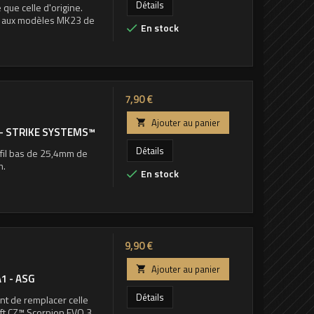
Détails
que celle d'origine.
ée aux modèles MK23 de
En stock

Prix
7,90 €
Ajouter au panier

- STRIKE SYSTEMS™
Détails
fil bas de 25,4mm de
m.
En stock

Prix
9,90 €
Ajouter au panier

1 - ASG
Détails
ant de remplacer celle
oft CZ™ Scorpion EVO 3