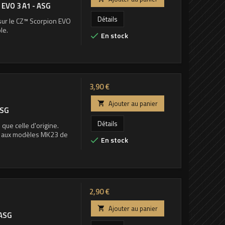
EVO 3 A1 - ASG
Détails
 sur le CZ™ Scorpion EVO
le.
En stock

Prix
3,90 €
Ajouter au panier

ASG
Détails
que celle d'origine.
ée aux modèles MK23 de
En stock

Prix
2,90 €
Ajouter au panier

 ASG