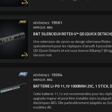
19561
RÉFÉRENCE:
MARQUE:
ASG
B&T SILENCIEUX ROTEX-V™ QD (QUICK DETACH),
Une extension de canon au design silencieux Rotex
spécialement pour les répliques d'airsoft. Il possèd
QD (Quick Detach) et est sous licence B&amp;T (Brü
Version noir.
19364
RÉFÉRENCE:
MARQUE:
ASG
BATTERIE LI-PO 11,1V 1000MAH 25C, 1 STICK, 
Cette batterie 11,1v est recommandée pour les répli
upgrade majeur et peut être installée dans la plupar
électriques AEG. Elle particulièrement adaptée au Sc
modèles AK .