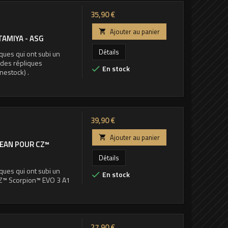
Prix
35,90 €
Ajouter au panier

TAMIYA - ASG
Détails
ques qui ont subi un
t des répliques
En stock

nestock) .
Prix
39,90 €
Ajouter au panier

 DEAN POUR CZ™
Détails
ques qui ont subi un
En stock

CZ™ Scorpion™ EVO 3 A1
Prix
27,90 €