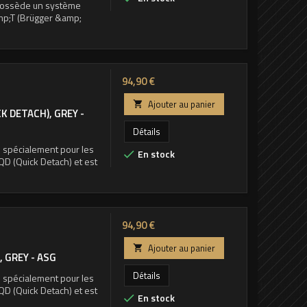
l possède un système
amp;T (Brügger &amp;
Prix
94,90 €
Ajouter au panier

K DETACH), GREY -
Détails
 spécialement pour les
En stock

QD (Quick Detach) et est
Prix
94,90 €
Ajouter au panier

 GREY - ASG
Détails
 spécialement pour les
QD (Quick Detach) et est
En stock
