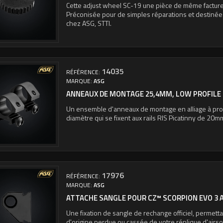
Cette adjust wheel SC-19 une pièce de même facture 
Préconisée pour de simples réparations et destin
chez ASG, STTI.
14035
RÉFÉRENCE:
MARQUE:
ASG
ANNEAUX DE MONTAGE 25,4MM, LOW PROFILE 
Un ensemble d'anneaux de montage en alliage à pro
diamètre qui se fixent aux rails RIS Picatinny de 20m
17976
RÉFÉRENCE:
MARQUE:
ASG
ATTACHE SANGLE POUR CZ™ SCORPION EVO 3 A
Une fixation de sangle de rechange officiel, permett
d'origine perdue ou cassée de votre réplique d'airs