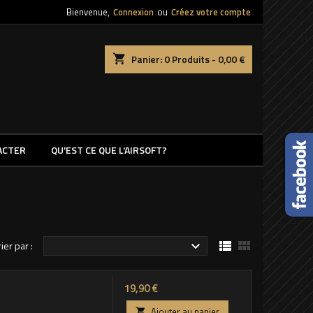
Bienvenue,
Connexion
ou
Créez votre compte
shopping_cart
Panier:
0
Produits - 0,00 €
ACTER
QU'EST CE QUE L'AIRSOFT?


rier par :

Prix
19,90 €
Ajouter au panier
