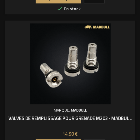
base
En stock

MARQUE:
MADBULL
VALVES DE REMPLISSAGE POUR GRENADE M203 - MADBULL
Prix
14,90 €