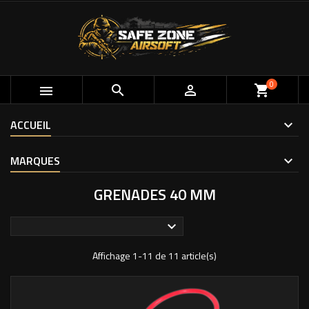
0



shopping_cart
ACCUEIL
MARQUES
GRENADES 40 MM

Affichage 1-11 de 11 article(s)