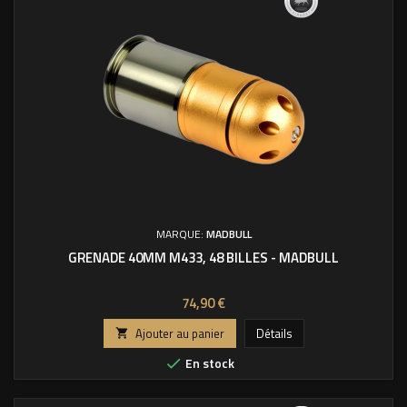
MARQUE:
MADBULL
GRENADE 40MM M433, 48 BILLES - MADBULL
Prix
74,90 €
Ajouter au panier
Détails

En stock
