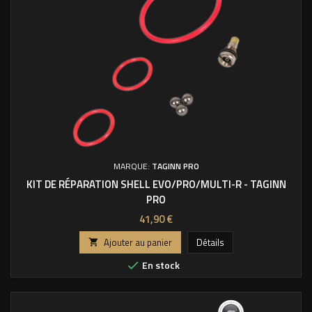
MARQUE:
TAGINN PRO
KIT DE RÉPARATION SHELL EVO/PRO/MULTI-R - TAGINN
PRO
Prix
41,90 €
Ajouter au panier
Détails

En stock
