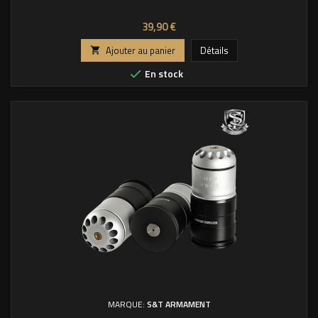
Prix
39,90 €
Ajouter au panier
Détails

En stock

MARQUE:
S&T ARMAMENT