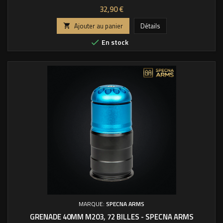
Prix
32,90 €
Ajouter au panier
Détails

En stock

MARQUE:
SPECNA ARMS
GRENADE 40MM M203, 72 BILLES - SPECNA ARMS