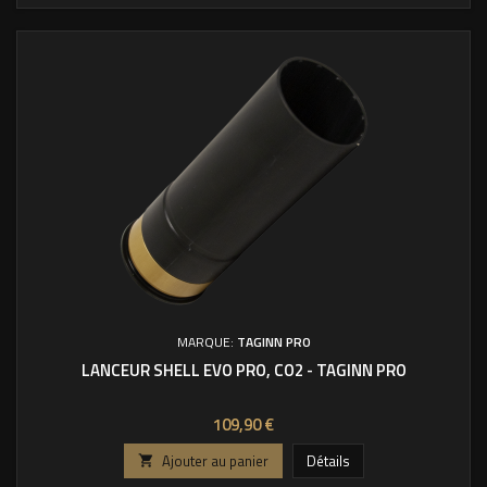
MARQUE:
TAGINN PRO
LANCEUR SHELL EVO PRO, CO2 - TAGINN PRO
Prix
109,90 €
Ajouter au panier
Détails
