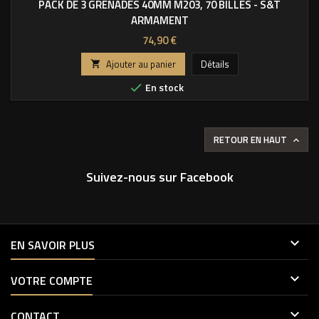
PACK DE 3 GRENADES 40MM M203, 70 BILLES - S&T
ARMAMENT
Prix
74,90 €
Ajouter au panier
Détails

En stock

RETOUR EN HAUT

Suivez-nous sur Facebook

EN SAVOIR PLUS

VOTRE COMPTE

CONTACT