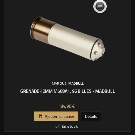
MARQUE:
MADBULL
GRENADE 40MM M583A1, 96 BILLES - MADBULL
Prix
84,90 €
Ajouter au panier
Détails

En stock
