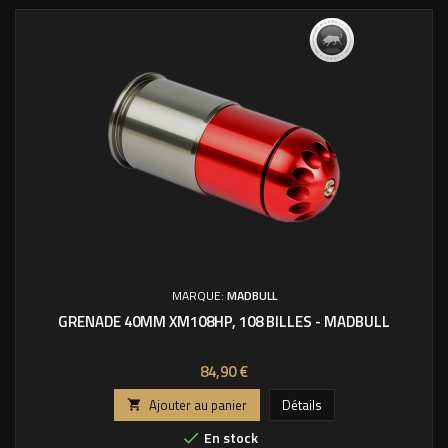
MARQUE:
MADBULL
GRENADE 40MM XM108HP, 108 BILLES - MADBULL
Prix
84,90 €
Ajouter au panier
Détails

En stock
