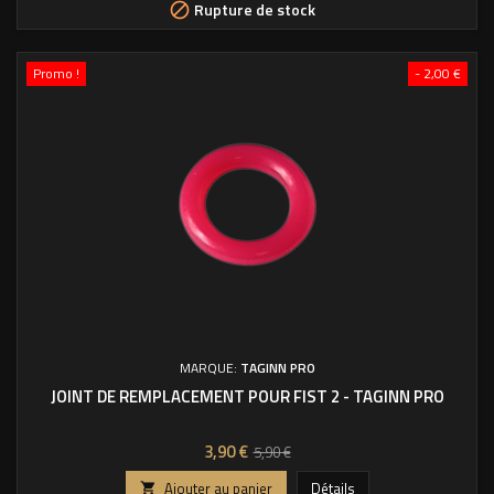
Rupture de stock

Promo !
- 2,00 €
MARQUE:
TAGINN PRO
JOINT DE REMPLACEMENT POUR FIST 2 - TAGINN PRO
Prix
Prix
3,90 €
5,90 €
de
Ajouter au panier
Détails
