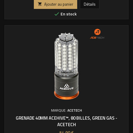
Ajouter au panier
Détails

En stock

MARQUE:
ACETECH
GRENADE 40MM ACEHIVE™, 80 BILLES, GREEN GAS -
ACETECH
Prix
54,90 €