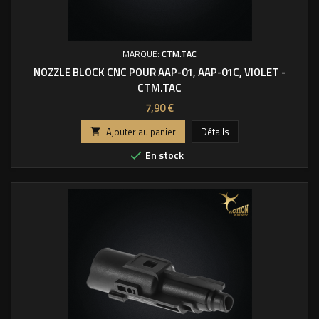
MARQUE:
CTM.TAC
NOZZLE BLOCK CNC POUR AAP-01, AAP-01C, VIOLET -
CTM.TAC
Prix
7,90 €
Ajouter au panier
Détails

En stock
