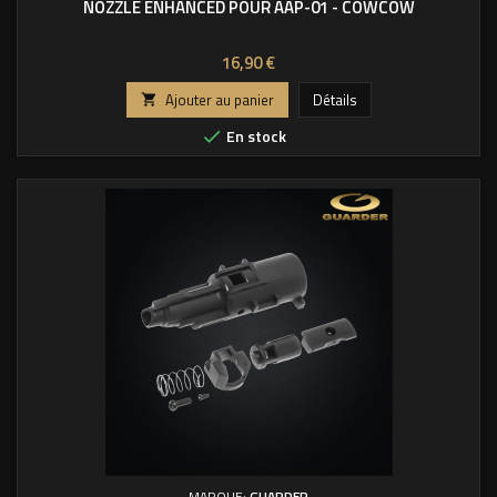
NOZZLE ENHANCED POUR AAP-01 - COWCOW
Prix
16,90 €
Ajouter au panier
Détails

En stock

MARQUE:
GUARDER