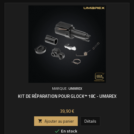
MARQUE:
UMAREX
KIT DE RÉPARATION POUR GLOCK™ 18C - UMAREX
Prix
39,90 €
Ajouter au panier
Détails

En stock
