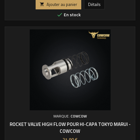
Ajouter au panier
Détails

En stock

MARQUE:
COWCOW
ROCKET VALVE HIGH FLOW POUR HI-CAPA TOKYO MARUI -
COWCOW
Prix
21,90 €