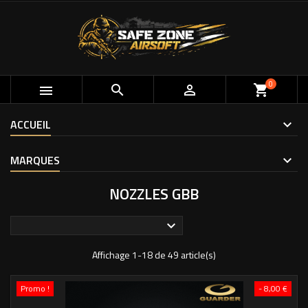
0



shopping_cart
ACCUEIL
MARQUES
NOZZLES GBB

Affichage 1-18 de 49 article(s)
Promo !
- 8,00 €