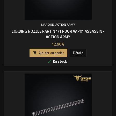
MARQUE:
ACTION ARMY
LOADING NOZZLE PART N°71 POUR AAP01 ASSASSIN -
ACTION ARMY
Prix
12,90 €
Ajouter au panier
Détails

En stock
