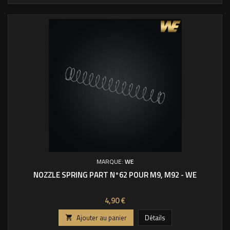
MARQUE:
WE
NOZZLE SPRING PART N°62 POUR M9, M92 - WE
Prix
4,90 €
Ajouter au panier
Détails
