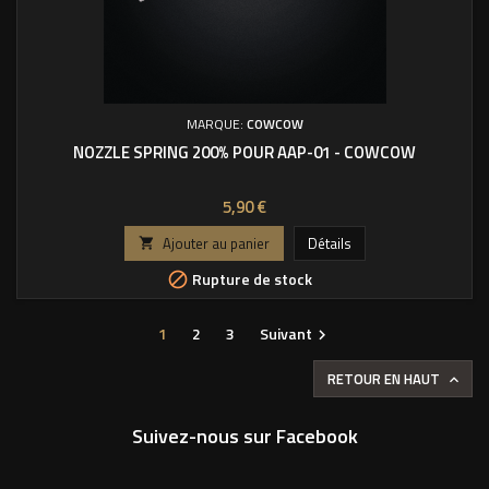
MARQUE:
COWCOW
NOZZLE SPRING 200% POUR AAP-01 - COWCOW
Prix
5,90 €
Ajouter au panier
Détails

Rupture de stock

1
2
3
Suivant

RETOUR EN HAUT

Suivez-nous sur Facebook