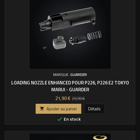
MARQUE:
GUARDER
LOADING NOZZLE ENHANCED POUR P226, P226 E2 TOKYO
MARUI - GUARDER
Prix
Prix
21,90 €
29,90 €
de
Ajouter au panier
Détails

base
En stock
