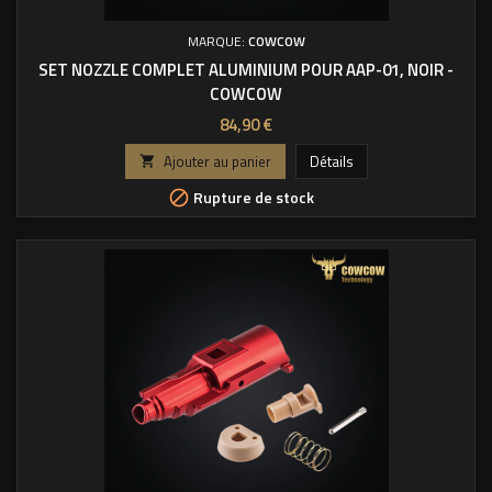
MARQUE:
COWCOW
SET NOZZLE COMPLET ALUMINIUM POUR AAP-01, NOIR -
COWCOW
Prix
84,90 €
Ajouter au panier
Détails

Rupture de stock
