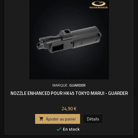
MARQUE:
GUARDER
NOZZLE ENHANCED POUR HK45 TOKYO MARUI - GUARDER
Prix
24,90 €
Ajouter au panier
Détails

En stock
