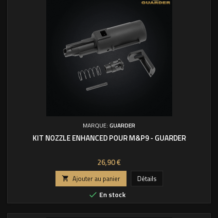
MARQUE:
GUARDER
KIT NOZZLE ENHANCED POUR M&P9 - GUARDER
Prix
26,90 €
Ajouter au panier
Détails

En stock
