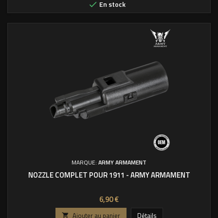
En stock

MARQUE:
ARMY ARMAMENT
NOZZLE COMPLET POUR 1911 - ARMY ARMAMENT
Prix
6,90 €
Ajouter au panier
Détails
