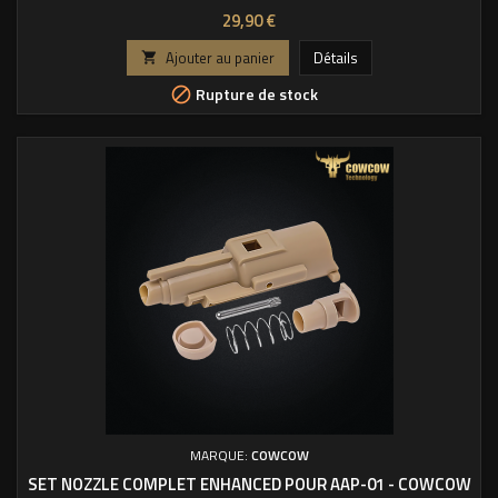
Prix
29,90 €
Ajouter au panier
Détails

Rupture de stock

MARQUE:
COWCOW
SET NOZZLE COMPLET ENHANCED POUR AAP-01 - COWCOW