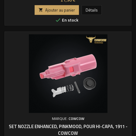
Ajouter au panier
Détails

En stock

MARQUE:
COWCOW
SET NOZZLE ENHANCED, PINKMOOD, POUR HI-CAPA, 1911 -
COWCOW