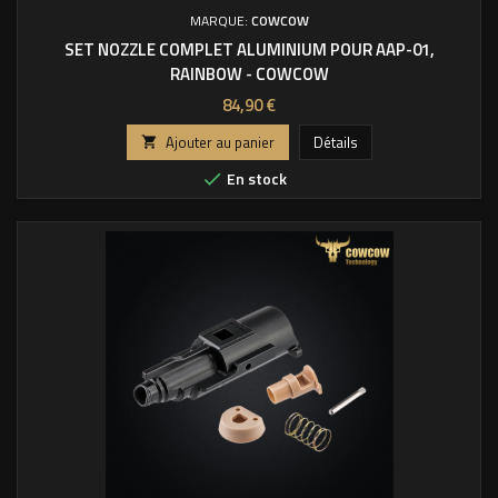
MARQUE:
COWCOW
SET NOZZLE COMPLET ALUMINIUM POUR AAP-01,
RAINBOW - COWCOW
Prix
84,90 €
Ajouter au panier
Détails

En stock
