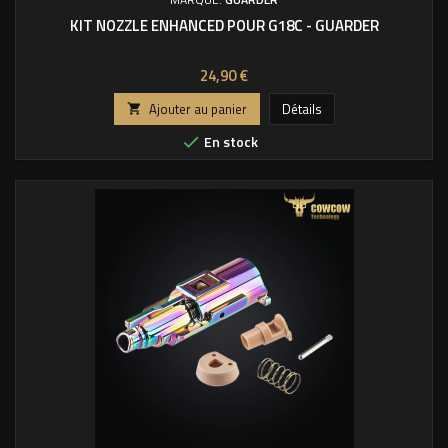
KIT NOZZLE ENHANCED POUR G18C - GUARDER
Prix
24,90 €
Ajouter au panier
Détails

En stock
