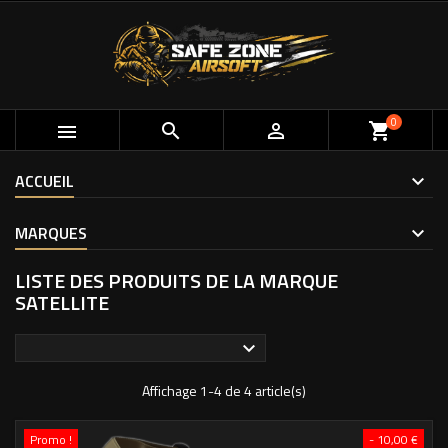
0



shopping_cart
ACCUEIL
MARQUES
LISTE DES PRODUITS DE LA MARQUE
SATELLITE

Affichage 1-4 de 4 article(s)
Promo !
- 10,00 €