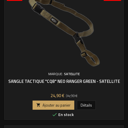
MARQUE:
SATELLITE
SANGLE TACTIQUE "CQB" NEO RANGER GREEN - SATELLITE
Prix
Prix
24,90 €
34,90 €
de
Ajouter au panier
Détails

base
En stock
