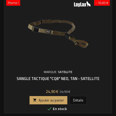
Promo !
- 10,00 €
MARQUE:
SATELLITE
SANGLE TACTIQUE "CQB" NEO, TAN - SATELLITE
Prix
Prix
24,90 €
34,90 €
de
Ajouter au panier
Détails

base
En stock
