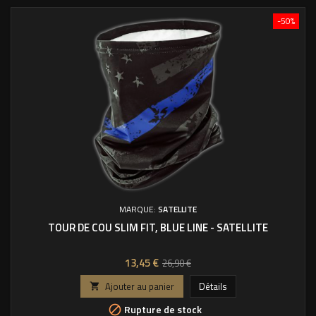
-50%
MARQUE:
SATELLITE
TOUR DE COU SLIM FIT, BLUE LINE - SATELLITE
Prix
Prix
13,45 €
26,90 €
de
Ajouter au panier
Détails

base
Rupture de stock
