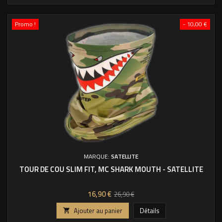
Promo !
- 10,00 €
MARQUE:
SATELLITE
TOUR DE COU SLIM FIT, MC SHARK MOUTH - SATELLITE
Prix
Prix
16,90 €
26,90 €
de
Ajouter au panier
Détails

base