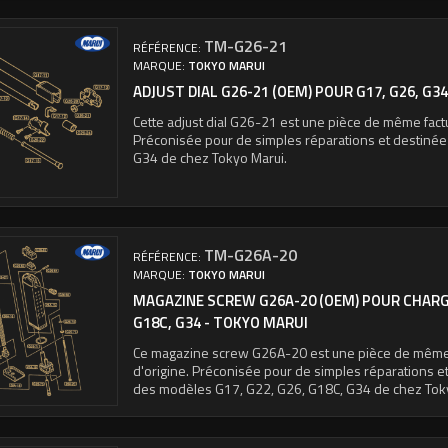
TM-G26-21
RÉFÉRENCE:
MARQUE:
TOKYO MARUI
ADJUST DIAL G26-21 (OEM) POUR G17, G26, G3
Cette adjust dial G26-21 est une pièce de même factu
Préconisée pour de simples réparations et destiné
G34 de chez Tokyo Marui.
TM-G26A-20
RÉFÉRENCE:
MARQUE:
TOKYO MARUI
MAGAZINE SCREW G26A-20 (OEM) POUR CHARGE
G18C, G34 - TOKYO MARUI
Ce magazine screw G26A-20 est une pièce de même 
d'origine. Préconisée pour de simples réparations e
des modèles G17, G22, G26, G18C, G34 de chez Tok