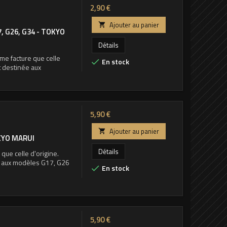
Prix
2,90 €
Ajouter au panier

 G26, G34 - TOKYO
Détails
e facture que celle
En stock

t destinée aux
Prix
5,90 €
Ajouter au panier

OKYO MARUI
Détails
que celle d'origine.
e aux modèles G17, G26
En stock

Prix
5,90 €