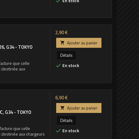
En stock

Prix
2,90 €
Ajouter au panier

26, G34 - TOKYO
Détails
acture que celle
En stock

t destinée aux
Prix
6,90 €
Ajouter au panier

C, G34 - TOKYO
Détails
acture que celle
En stock

t destinée aux chargeurs