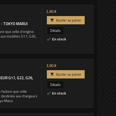
Prix
2,90 €
Ajouter au panier

4 - TOKYO MARUI
Détails
re que celle d'origine.
e aux modèles G17, G26,
En stock

Prix
3,90 €
Ajouter au panier

UR G17, G22, G26,
Détails
facture que celle
En stock

t destinée aux chargeurs
yo Marui.