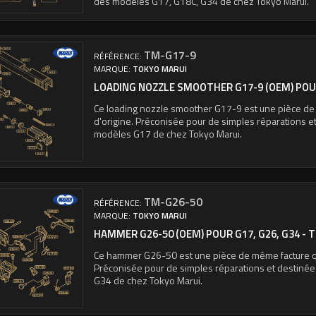
des modèles G17, G18C, G34 de chez Tokyo Marui.
TM-G17-9
RÉFÉRENCE:
MARQUE:
TOKYO MARUI
LOADING NOZZLE SMOOTHER G17-9 (OEM) POU
Ce loading nozzle smoother G17-9 est une pièce de
d'origine. Préconisée pour de simples réparations e
modèles G17 de chez Tokyo Marui.
TM-G26-50
RÉFÉRENCE:
MARQUE:
TOKYO MARUI
HAMMER G26-50 (OEM) POUR G17, G26, G34 - 
Ce hammer G26-50 est une pièce de même facture qu
Préconisée pour de simples réparations et destiné
G34 de chez Tokyo Marui.