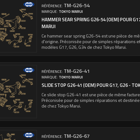
TM-G26-54
RÉFÉRENCE:
MARQUE:
TOKYO MARUI
HAMMER SEAR SPRING G26-54 (OEM) POUR G17,
MARUI
Ce hammer sear spring G26-54 est une pièce de mêm
d'origine. Préconisée pour de simples réparations e
modèles G17, G26, G34 de chez Tokyo Marui.
TM-G26-41
RÉFÉRENCE:
MARQUE:
TOKYO MARUI
SLIDE STOP G26-41 (OEM) POUR G17, G26 - T
Ce slide stop G26-41 est une pièce de même facture 
Préconisée pour de simples réparations et destiné
de chez Tokyo Marui.
TM-G26-67
RÉFÉRENCE: