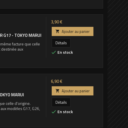
Prix
3,90 €
Ajouter au panier

R G17 - TOKYO MARUI
Détails
 même facture que celle
t destinée aux
En stock

Prix
6,90 €
Ajouter au panier

TOKYO MARUI
Détails
e celle d'origine.
e aux modèles G17, G26,
En stock
