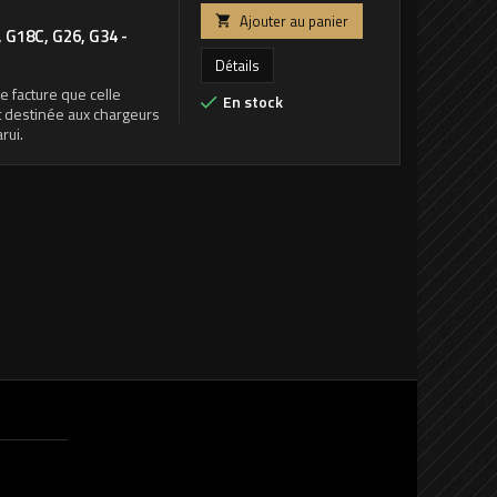
Ajouter au panier

G18C, G26, G34 -
Détails
 facture que celle
En stock

t destinée aux chargeurs
rui.