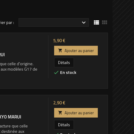


rier par :

Prix
5,90 €
Ajouter au panier

RUI
Détails
ue celle d'origine.
e aux modèles G17 de
En stock

Prix
2,90 €
Ajouter au panier

OKYO MARUI
Détails
acture que celle
t destinée aux